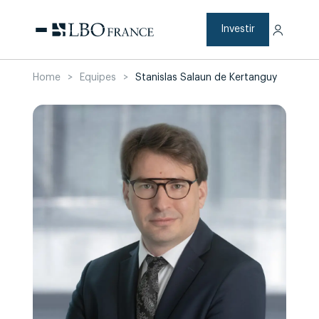
Aller
au
contenu
Investir
Home
>
Equipes
>
Stanislas Salaun de Kertanguy