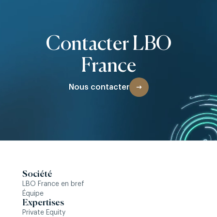
Contacter LBO
France
Nous contacter
Société
LBO France en bref
Équipe
Expertises
Private Equity