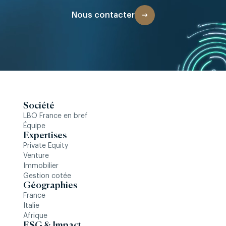
Nous contacter
Société
LBO France en bref
Équipe
Expertises
Private Equity
Venture
Immobilier
Gestion cotée
Géographies
France
Italie
Afrique
ESG & Impact