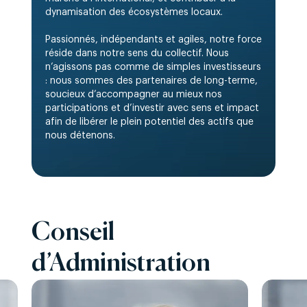
dynamisation des écosystèmes locaux.
Passionnés, indépendants et agiles, notre force
réside dans notre sens du collectif. Nous
n’agissons pas comme de simples investisseurs
: nous sommes des partenaires de long-terme,
soucieux d’accompagner au mieux nos
participations et d’investir avec sens et impact
afin de libérer le plein potentiel des actifs que
nous détenons.
Conseil
d’Administration