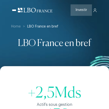
Aller
au
contenu
Investir
Home
>
LBO France en bref
LBO France en bref
+2,5Mds
Actifs sous gestion