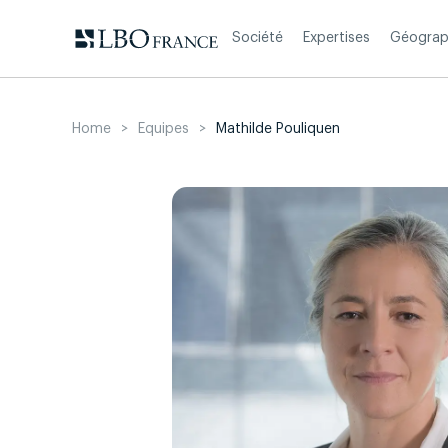
Aller
au
Société
Expertises
Géograp
contenu
Home
>
Equipes
>
Mathilde Pouliquen