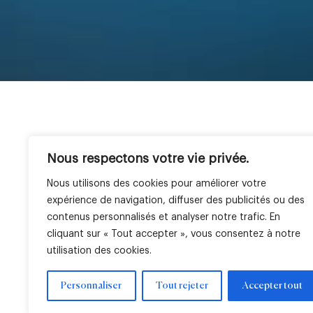
Nous respectons votre vie privée.
Société
Expertises
Géographies
ESG
LBO France en bref
Private Equity
France
Nos c
Nous utilisons des cookies pour améliorer votre
Équipe
Venture
Italie
Notre
expérience de navigation, diffuser des publicités ou des
Immobilier
Afrique
Nos r
contenus personnalisés et analyser notre trafic. En
Gestion cotée
cliquant sur « Tout accepter », vous consentez à notre
utilisation des cookies.
Personnaliser
Tout rejeter
Accepter tout
Mentions légales
Paramètres de cookies
Mentions régleme