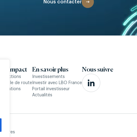
Nous contacter
 & Impact
En savoir plus
Nous suivre
onvictions
Investissements
 feuille de route
Investir avec LBO France
éalisations
Portail investisseur
Actualités
ntaires