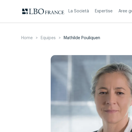
Skip
to
La Società
Expertise
Aree g
content
Home
>
Equipes
>
Mathilde Pouliquen