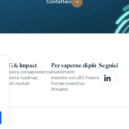
Contattaci
e
ESG & Impact
Per saperne di più
Seguici
La nostra consapevolezza
Investimenti
La nostra roadmap
Investire con LBO France
I nostri risultati
Portale investitori
Attualità
res