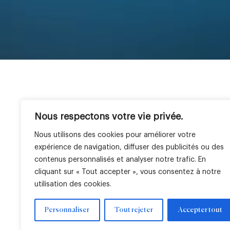
Nous respectons votre vie privée.
La Società
Expertise
Aree geografich
LBO France in sintesi
Venture
Francia
Nous utilisons des cookies pour améliorer votre
Team
Real Estate
Italia
expérience de navigation, diffuser des publicités ou des
Private Equity
Africa
contenus personnalisés et analyser notre trafic. En
Public Equity
cliquant sur « Tout accepter », vous consentez à notre
utilisation des cookies.
Personnaliser
Tout rejeter
Accepter tout
Note legali
Impostazioni dei cookie
Mentions réglementai