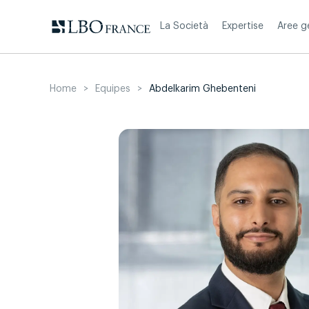
Skip
to
La Società
Expertise
Aree g
content
Home
>
Equipes
>
Abdelkarim Ghebenteni