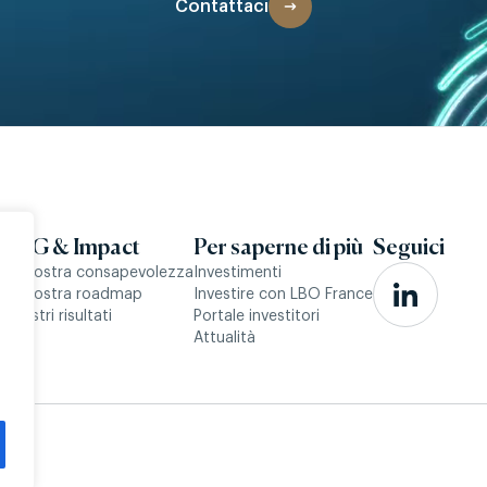
Contattaci
e
ESG & Impact
Per saperne di più
Seguici
La nostra consapevolezza
Investimenti
La nostra roadmap
Investire con LBO France
I nostri risultati
Portale investitori
Attualità
res