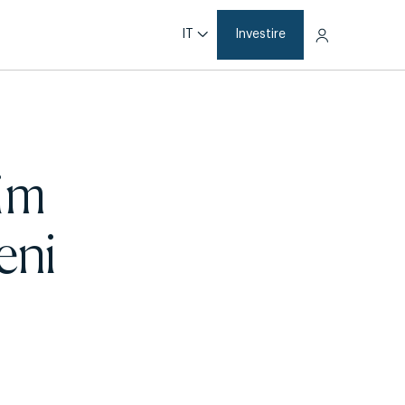
IT
Investire
im
eni