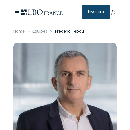
Skip
to
content
Investire
Home
>
Equipes
>
Frédéric Teboul