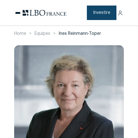
Skip
to
content
Investire
Home
>
Equipes
>
Ines Reinmann-Toper