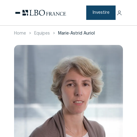
Skip
to
content
Investire
Home
>
Equipes
>
Marie-Astrid Auriol