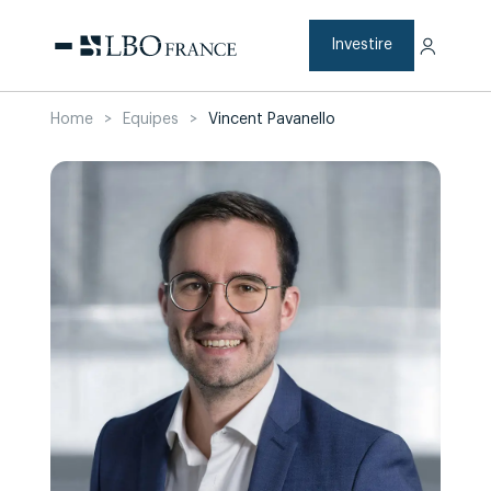
Skip
to
content
Investire
Home
>
Equipes
>
Vincent Pavanello