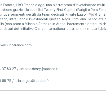
 in Francia, LBO France è oggi una piattaforma d’investimento multi-s
estione grazie alle sue filiali Twenty-First Capital (Parigi) e Polis Fon
cinque segmenti gestiti da team dedicati: Private Equity (Mid & Sma
tech, Infra Debt e Investimenti quotati. Negli ultimi anni, la società h
talia (con team a Milano e Roma) e in Africa. Interamente detenuta da
atori dell’Initiative Climat International e tra i primi firmatari dell
i: www.lbofrance.com
18 07 83 27 / antoine.denry@taddeo.fr
55 68 78 / julia.paget@taddeo.fr