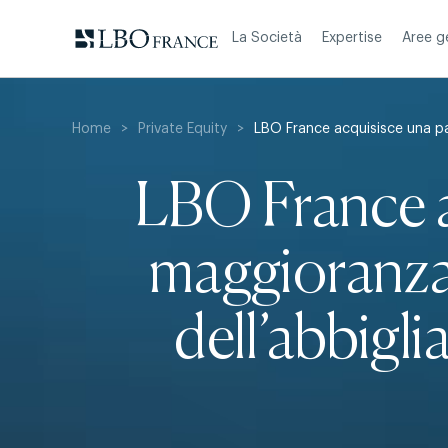
Skip
to
La Società
Expertise
Aree g
content
Home
>
Private Equity
>
LBO France acquisisce una pa
LBO France a
maggioranza 
dell’abbigl