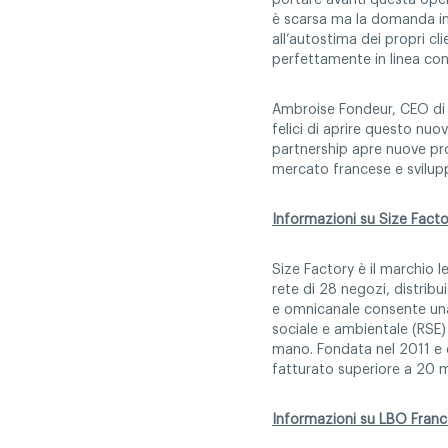
portare avanti questa opera
è scarsa ma la domanda in 
all’autostima dei propri cl
perfettamente in linea con
Ambroise Fondeur, CEO di S
felici di aprire questo nu
partnership apre nuove pro
mercato francese e sviluppa
Informazioni su Size Facto
Size Factory è il marchio 
rete di 28 negozi, distribu
e omnicanale consente una c
sociale e ambientale (RSE) 
mano. Fondata nel 2011 e 
fatturato superiore a 20 mi
Informazioni su LBO Franc