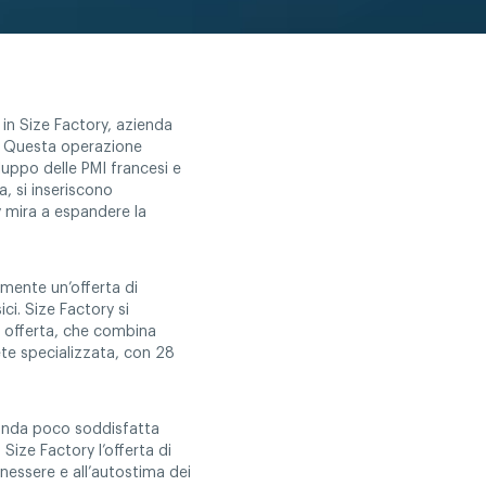
in Size Factory, azienda
i. Questa operazione
luppo delle PMI francesi e
a, si inseriscono
 mira a espandere la
lmente un’offerta di
ici. Size Factory si
a offerta, che combina
ete specializzata, con 28
manda poco soddisfatta
 Size Factory l’offerta di
enessere e all’autostima dei