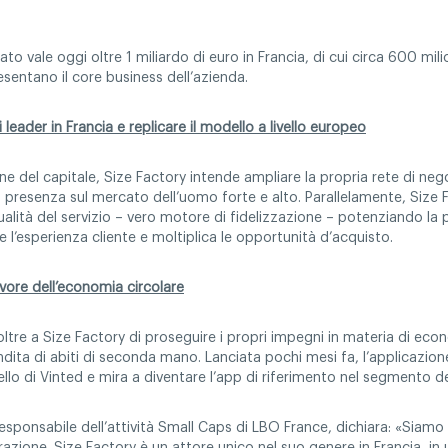
 vale oggi oltre 1 miliardo di euro in Francia, di cui circa 600 mili
entano il core business dell’azienda.
 leader in Francia e replicare il modello a livello europeo
 del capitale, Size Factory intende ampliare la propria rete di nego
a presenza sul mercato dell’uomo forte e alto. Parallelamente, Size 
qualità del servizio – vero motore di fidelizzazione – potenziando la 
 l’esperienza cliente e moltiplica le opportunità d’acquisto.
avore dell’economia circolare
ltre a Size Factory di proseguire i propri impegni in materia di econ
endita di abiti di seconda mano. Lanciata pochi mesi fa, l’applicazi
llo di Vinted e mira a diventare l’app di riferimento nel segmento de
esponsabile dell’attività Small Caps di LBO France, dichiara: «Siamo 