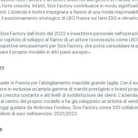
zione. Size Factory è un attore unico nel suo genere in Francia, in u
forte crescita. Infatti, Size Factory contribuisce in modo significat
ienti. L’azienda è inoltre impegnata a favore di una moda responsabil
 il posizionamento strategico di LBO France sui temi ESG e climatici
ize Factory dall’inizio del 2022 e investitore personale nell’opera
ovo capitolo di sviluppo al fianco di un attore riconosciuto come LB
spettive entusiasmanti per Size Factory, che potrà consolidare la p
re il proprio modello in altri paesi europei.»
ry
leader in Francia per l’abbigliamento maschile grande taglia. Con il 
isce in esclusiva un’ampia gamma di marchi prestigiosi e brand propri
rescita costante e alti livelli di soddisfazione dei clienti. L’aziend
al centro del proprio modello e ha già sviluppato un’attività di vend
oggi guidata da Ambroise Fondeur, Size Factory conta 100 collabora
lioni di euro nell’esercizio 2021/2022.
e