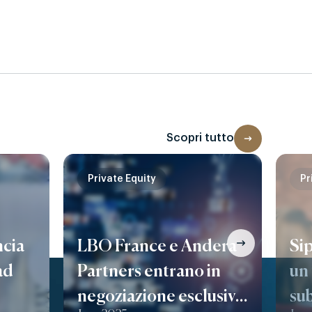
Scopri tutto
Private Equity
Pr
cia
LBO France e Andera
Sip
ad
Partners entrano in
un
negoziazione esclusiva
su