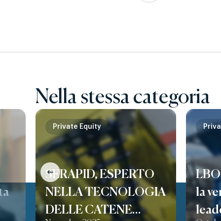
Nella stessa categoria
Private Equity
Priva
SERAPID, ESPERTO
LBO 
ta
NELLA TECNOLOGIA
la ve
DELLE CATENE
lead