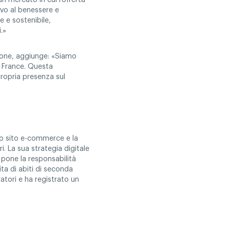
n mercato in cui l’offerta
ivo al benessere e
e e sostenibile,
.»
zione, aggiunge: «Siamo
O France. Questa
ropria presenza sul
suo sito e-commerce e la
. La sua strategia digitale
a pone la responsabilità
ita di abiti di seconda
tori e ha registrato un