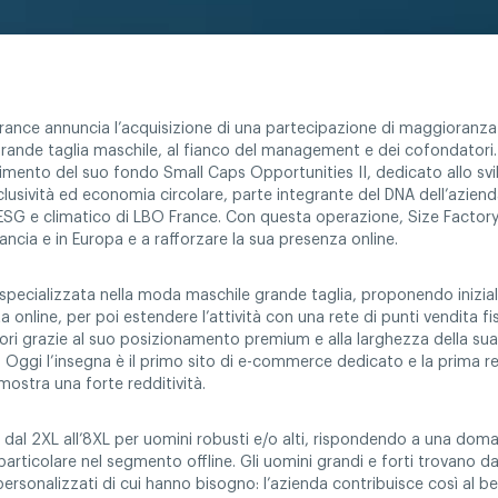
ance annuncia l’acquisizione di una partecipazione di maggioranza 
grande taglia maschile, al fianco del management e dei cofondator
timento del suo fondo Small Caps Opportunities II, dedicato allo svi
nclusività ed economia circolare, parte integrante del DNA dell’aziend
SG e climatico di LBO France. Con questa operazione, Size Factory
rancia e in Europa e a rafforzare la sua presenza online.
è specializzata nella moda maschile grande taglia, proponendo inizia
 online, per poi estendere l’attività con una rete di punti vendita fis
atori grazie al suo posizionamento premium e alla larghezza della su
. Oggi l’insegna è il primo sito di e-commerce dedicato e la prima r
 mostra una forte redditività.
 dal 2XL all’8XL per uomini robusti e/o alti, rispondendo a una do
n particolare nel segmento offline. Gli uomini grandi e forti trovano da
li personalizzati di cui hanno bisogno: l’azienda contribuisce così al b