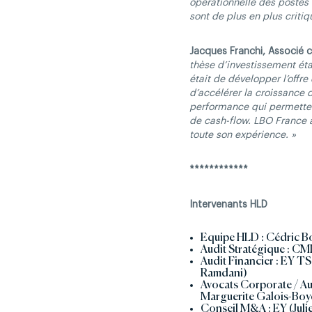
opérationnelle des postes 
sont de plus en plus critiq
Jacques Franchi, Associé 
thèse d’investissement étai
était de développer l’offr
d’accélérer la croissance d
performance qui permetten
de cash-flow. LBO France a 
toute son expérience. »
************
Intervenants HLD
Equipe HLD : Cédric Bo
Audit Stratégique : CM
Audit Financier : EY T
Ramdani)
Avocats Corporate / Aud
Marguerite Galois-Boy
Conseil M&A : EY (Juli