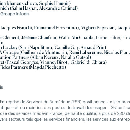
rina Klemensichova, Sophie Hamoir)
inich (Salim Hasnat, Alexandre Catimel)
 Groupe Infodis
(Jacques Franchi, Emmanuel Fiorentino), Vighen Papazian, Jacqu
Clément, Jérémie Chaufour, Walid Abi Chahla, Lionel Hitier, Ho
te
 Lockey (Sara Napolitano, Camille Gay, Arnaud Prin)
 Groupe (Guilhem de Montmarin, Rémi Laberenne, Nicolas Plan, 
ntion Partners (Alban Neveux, Natalia Gutsol)
et (Pascal Georges, Vianney Birot , Gabriel di Chiara)
Fides Partners (Magda Picchetto)
is
Entreprise de Services du Numérique (ESN) positionnée sur le marché
atiques et du maintien des postes de travail des usagers. Grâce à so
pose des services made-in France, de haute qualité, à plus de 230 cl
rs secteurs tels que les services financiers, les services aux entrepr