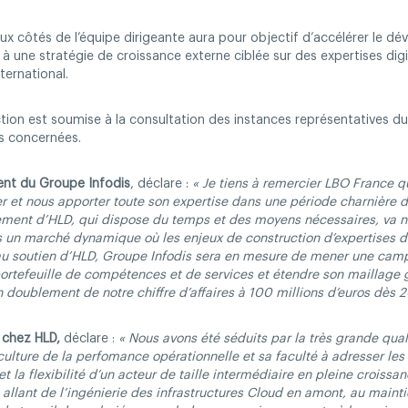
 aux côtés de l’équipe dirigeante aura pour objectif d’accélérer le
 une stratégie de croissance externe ciblée sur des expertises digit
ternational.
action est soumise à la consultation des instances représentatives du
és concernées.
ent du Groupe Infodis
, déclare :
« Je tiens à remercier LBO France qui
er et nous apporter toute son expertise dans une période charnière de
ment d’HLD, qui dispose du temps et des moyens nécessaires, va n
un marché dynamique où les enjeux de construction d’expertises dig
 au soutien d’HLD, Groupe Infodis sera en mesure de mener une cam
portefeuille de compétences et de services et étendre son maillage
n doublement de notre chiffre d’affaires à 100 millions d’euros dès 
 chez HLD,
déclare :
« Nous avons été séduits par la très grande qual
culture de la perfomance opérationnelle et sa faculté à adresser le
t la flexibilité d’un acteur de taille intermédiaire en pleine croissa
 allant de l’ingénierie des infrastructures Cloud en amont, au maint