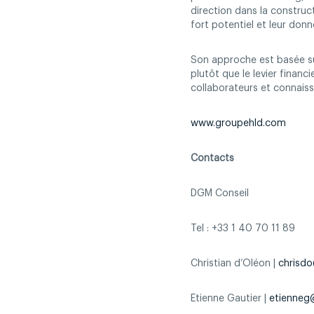
direction dans la construct
fort potentiel et leur donn
Son approche est basée su
plutôt que le levier financ
collaborateurs et connais
www.groupehld.com
Contacts
DGM Conseil
Tel : +33 1 40 70 11 89
Christian d’Oléon |
chrisdo
Etienne Gautier |
etienneg