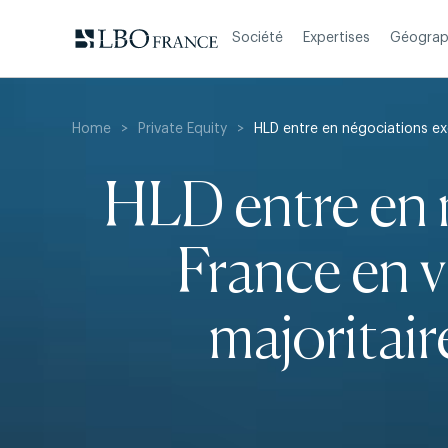
Aller
au
Société
Expertises
Géograp
contenu
Home
>
Private Equity
>
HLD entre en négociations exc
HLD entre en 
France en v
majoritair