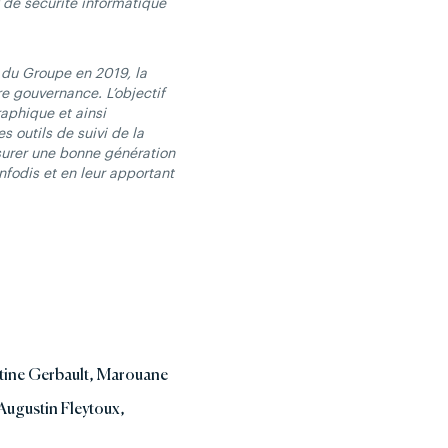
x de sécurité informatique
 du Groupe en 2019, la
re gouvernance. L’objectif
raphique et ainsi
s outils de suivi de la
surer une bonne génération
nfodis et en leur apportant
entine Gerbault, Marouane
(Augustin Fleytoux,