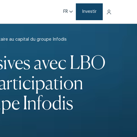
FR
Investir
aire au capital du groupe Infodis
sives avec LBO
articipation
upe Infodis