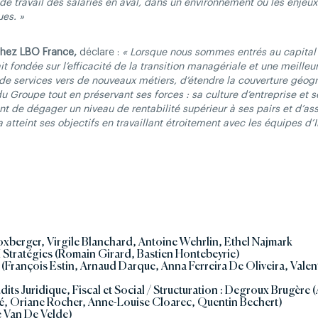
de travail des salariés en aval, dans un environnement où les enjeu
ues. »
chez LBO France,
déclare :
« Lorsque nous sommes entrés au capital
t fondée sur l’efficacité de la transition managériale et une meilleu
e de services vers de nouveaux métiers, d’étendre la couverture géog
u Groupe tout en préservant ses forces : sa culture d’entreprise et se
t de dégager un niveau de rentabilité supérieur à ses pairs et d’as
atteint ses objectifs en travaillant étroitement avec les équipes d’I
xberger, Virgile Blanchard, Antoine Wehrlin, Ethel Najmark
I Stratégies (Romain Girard, Bastien Hontebeyrie)
S (François Estin, Arnaud Darque, Anna Ferreira De Oliveira, Val
its Juridique, Fiscal et Social / Structuration : Degroux Brugère 
é, Oriane Rocher, Anne-Louise Cloarec, Quentin Bechert)
e Van De Velde)