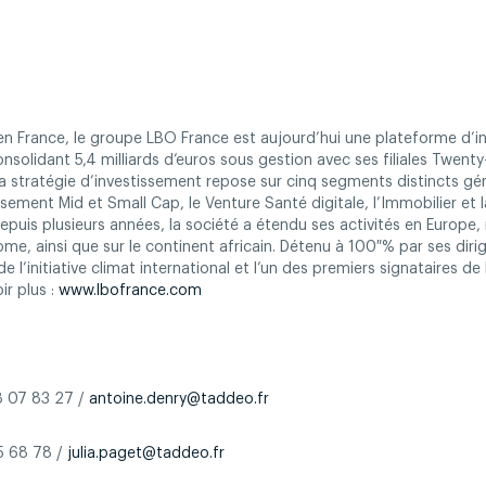
 en France, le groupe LBO France est aujourd’hui une plateforme d’i
nsolidant 5,4 milliards d’euros sous gestion avec ses filiales Twenty-
 Sa stratégie d’investissement repose sur cinq segments distincts gé
issement Mid et Small Cap, le Venture Santé digitale, l’Immobilier et l
Depuis plusieurs années, la société a étendu ses activités en Europe
ome, ainsi que sur le continent africain. Détenu à 100 % par ses diri
’initiative climat international et l’un des premiers signataires de 
ir plus :
www.lbofrance.com
18 07 83 27 /
antoine.denry@taddeo.fr
55 68 78 /
julia.paget@taddeo.fr