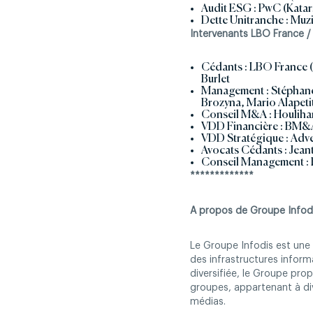
Audit ESG : PwC (Kata
Dette Unitranche : Muz
Intervenants LBO France /
Cédants : LBO France 
Burlet
Management : Stéphane 
Brozyna, Mario Alapeti
Conseil M&A : Houlihan
VDD Financière : BM&A
VDD Stratégique : Adve
Avocats Cédants : Jeant
Conseil Management : 
*************
A propos de Groupe Infod
Le Groupe Infodis est une 
des infrastructures inform
diversifiée, le Groupe pro
groupes, appartenant à dive
médias.