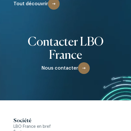
lour
Tout découvrir
nouv
dév
l’ar
Contacter LBO
Croi
France
majo
not
Nous contacter
Fran
Société
LBO France en bref