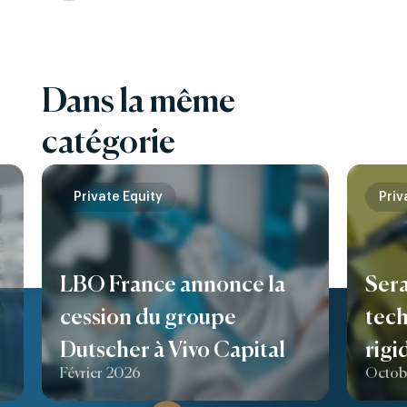
Dans la même
catégorie
Private Equity
Priv
LBO France annonce la
Sera
cession du groupe
tech
Dutscher à Vivo Capital
rigi
Février 2026
Octob
dép