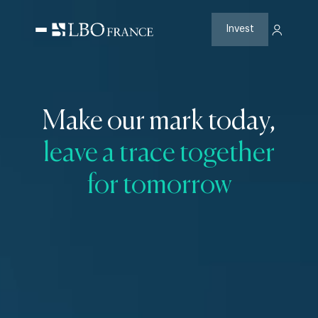
Skip
to
content
Invest
Make our mark today,
leave a trace together
for tomorrow