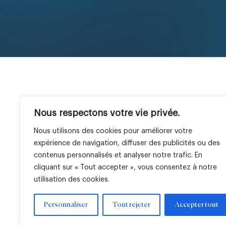
Nous respectons votre vie privée.
The Company
Expertise
Geographies
E
LBO France at a glance
Private Equity
France
Ou
Nous utilisons des cookies pour améliorer votre
Team
Venture
Italy
O
expérience de navigation, diffuser des publicités ou des
Real Estate
Africa
Ou
contenus personnalisés et analyser notre trafic. En
Public Equity
cliquant sur « Tout accepter », vous consentez à notre
utilisation des cookies.
Personnaliser
Tout rejeter
Accepter tout
Legal notice
Cookie settings
Regulatory information