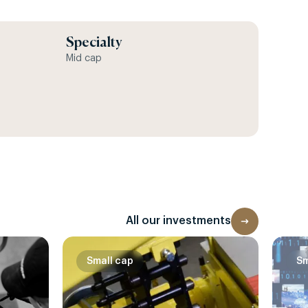
Specialty
Mid cap
All our investments
Small cap
Sm