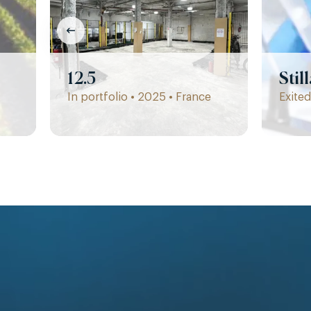
12.5
Stil
In portfolio • 2025 • France
Exited