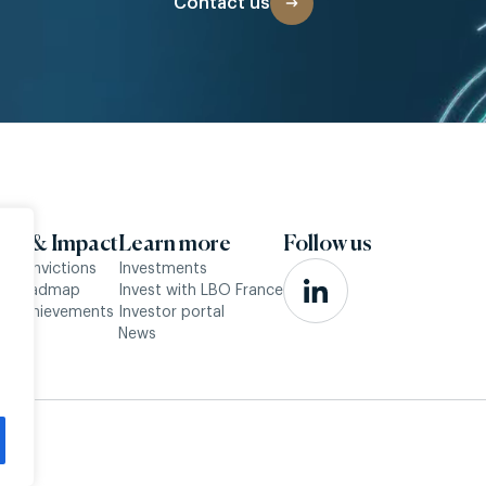
Contact us
SG & Impact
Learn more
Follow us
r convictions
Investments
ur roadmap
Invest with LBO France
r achievements
Investor portal
News