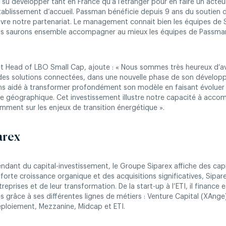
t su développer tant en France qu’à l’étranger pour en faire un acteu
établissement d’accueil. Passman bénéficie depuis 9 ans du soutien
ivre notre partenariat. Le management connait bien les équipes de S
us saurons ensemble accompagner au mieux les équipes de Passman
 et Head of LBO Small Cap, ajoute : « Nous sommes très heureux d’a
 des solutions connectées, dans une nouvelle phase de son dévelo
ons aidé à transformer profondément son modèle en faisant évoluer 
 géographique. Cet investissement illustre notre capacité à acco
mment sur les enjeux de transition énergétique ».
arex
endant du capital-investissement, le Groupe Siparex affiche des cap
 forte croissance organique et des acquisitions significatives, Sipa
prises et de leur transformation. De la start-up à l’ETI, il finan
s grâce à ses différentes lignes de métiers : Venture Capital (XAnge
éploiement, Mezzanine, Midcap et ETI.