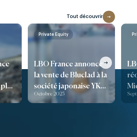
Tout découvrir
Private Equity
Pr
nce
LBO France annonce
LB
,
la vente de Bluclad à la
ré
 plan
société japonaise YKK,
Mi
Octobre 2025
Sep
n et
leader mondial des
solutions de fixation.
aux