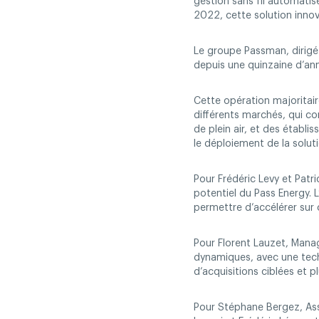
gestion sans fil automatis
2022, cette solution inn
Le groupe Passman, dirigé 
depuis une quinzaine d’ann
Cette opération majoritai
différents marchés, qui con
de plein air, et des établ
le déploiement de la solut
Pour Frédéric Levy et Pat
potentiel du Pass Energy. 
permettre d’accélérer sur c
Pour Florent Lauzet, Manag
dynamiques, avec une techn
d’acquisitions ciblées et
Pour Stéphane Bergez, Ass