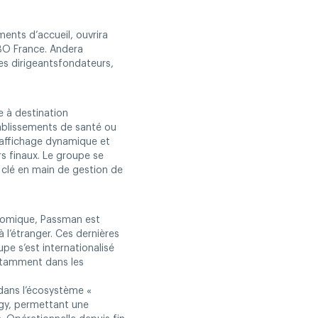
ments d’accueil, ouvrira
LBO France. Andera
des dirigeantsfondateurs,
 à destination
établissements de santé ou
 affichage dynamique et
rs finaux. Le groupe se
clé en main de gestion de
nomique, Passman est
 l’étranger. Ces dernières
pe s’est internationalisé
notamment dans les
dans l’écosystème «
rgy, permettant une