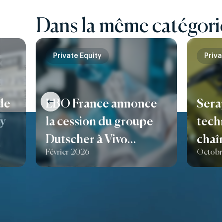
Dans la même catégori
Private Equity
Priva
de
LBO France annonce
Sera
ry
la cession du groupe
tech
Dutscher à Vivo
chaî
Février 2026
Octobr
Capital
dépl
char
fran
étap