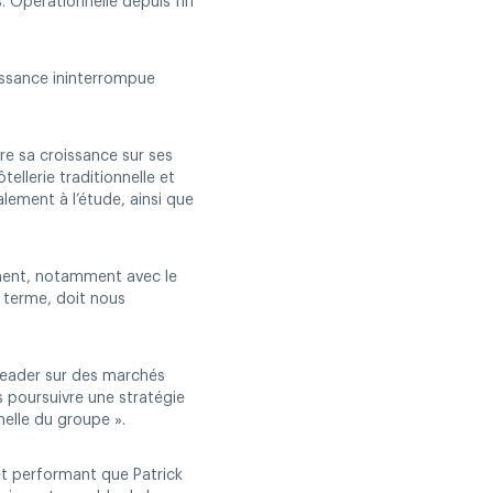
. Opérationnelle depuis fin
oissance ininterrompue
e sa croissance sur ses
ellerie traditionnelle et
lement à l’étude, ainsi que
ement, notamment avec le
g terme, doit nous
 leader sur des marchés
 poursuivre une stratégie
elle du groupe ».
t performant que Patrick