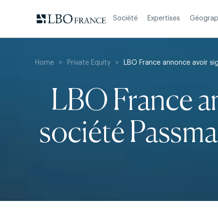
Aller
au
Société
Expertises
Géograp
contenu
Home
>
Private Equity
>
LBO France annonce avoir sig
LBO France ann
société Passma