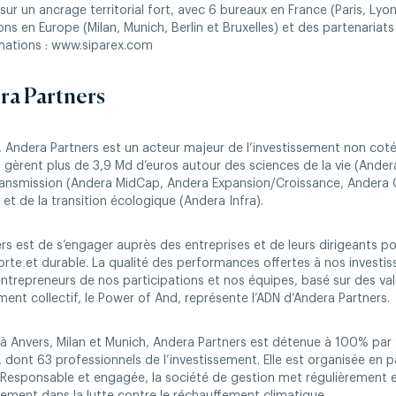
r un ancrage territorial fort, avec 6 bureaux en France (Paris, Lyon
ons en Europe (Milan, Munich, Berlin et Bruxelles) et des partenariat
rmations : www.siparex.com
ra Partners
s, Andera Partners est un acteur majeur de l’investissement non coté
s gèrent plus de 3,9 Md d’euros autour des sciences de la vie (Andera
ansmission (Andera MidCap, Andera Expansion/Croissance, Andera C
et de la transition écologique (Andera Infra).
rs est de s’engager auprès des entreprises et de leurs dirigeants p
rte et durable. La qualité des performances offertes à nos investis
 entrepreneurs de nos participations et nos équipes, basé sur des va
nt collectif, le Power of And, représente l’ADN d’Andera Partners.
e à Anvers, Milan et Munich, Andera Partners est détenue à 100% p
dont 63 professionnels de l’investissement. Elle est organisée en pa
. Responsable et engagée, la société de gestion met régulièrement 