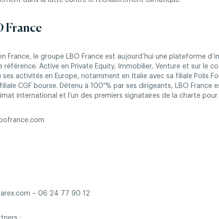
tement dans la lutte contre le réchauffement climatique.
O France
 en France, le groupe LBO France est aujourd’hui une plateforme d’i
e référence. Active en Private Equity, Immobilier, Venture et sur le co
ses activités en Europe, notamment en Italie avec sa filiale Polis Fo
 filiale CGF bourse. Détenu à 100 % par ses dirigeants, LBO France 
climat international et l’un des premiers signataires de la charte pour
.lbofrance.com
iparex.com – 06 24 77 90 12
tners :