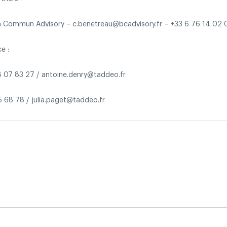
 Commun Advisory – c.benetreau@bcadvisory.fr – +33 6 76 14 02 
e :
18 07 83 27 / antoine.denry@taddeo.fr
55 68 78 / julia.paget@taddeo.fr