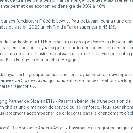
ée et centralisée de la performance énergétique des établissements
ovante permet des économies d’énergie de 30% à 40%.
par ses fondateurs Frédéric Levy et Patrick Layani, connait une cr
ées et vise en 2023 un chiffre d’affaires supérieur à 45 M€.
re du fonds Siparex ETI 5 permettra au groupe Passman de poursuivr
naissent une forte dynamique, en particulier sur les secteurs de l’hôt
issements de santé. Plusieurs croissances externes en Europe sont éga
ion Pass Energy en France et en Belgique.
rick Layani : « Le groupe connait une forte dynamique de développ
L’arrivée de Siparex, avec qui nous entretenons des relations de lon
ette trajectoire ».
ing Partner de Siparex ETI : « Passman bénéficie d’une position de
icité et une dimension de service qui se renforce. Nous souhaitons
 plus largement accompagner les dirigeants dans le changement d’éch
ocié, Responsable Andera Acto : « Passman est un groupe unique e