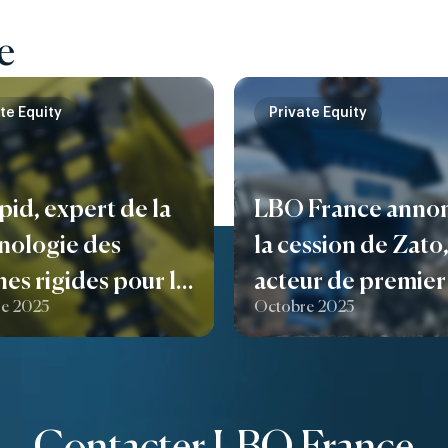
e
te Equity
Private Equity
pid, expert de la
LBO France anno
nologie des
la cession de Zato
nes rigides pour le
acteur de premier
e 2025
Octobre 2025
acement de
dans la conceptio
ges lourdes,
la fabrication
chit une nouvelle
d’installations de
e de son
recyclage de mét