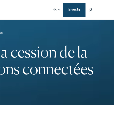
FR
Investir
ées
a cession de la
ions connectées