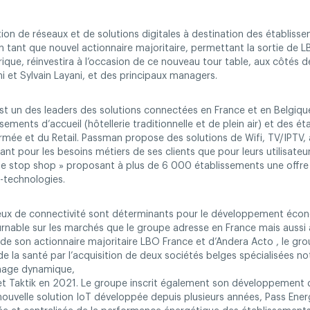
ion de réseaux et de solutions digitales à destination des établisse
en tant que nouvel actionnaire majoritaire, permettant la sortie de 
orique, réinvestira à l’occasion de ce nouveau tour table, aux côtés 
ni et Sylvain Layani, et des principaux managers.
t un des leaders des solutions connectées en France et en Belgique
ements d’accueil (hôtellerie traditionnelle et de plein air) et des 
armée et du Retail. Passman propose des solutions de Wifi, TV/IPTV,
tant pour les besoins métiers de ses clients que pour leurs utilisateu
 stop shop » proposant à plus de 6 000 établissements une offre 
-technologies.
eux de connectivité sont déterminants pour le développement éco
nable sur les marchés que le groupe adresse en France mais aussi à
 de son actionnaire majoritaire LBO France et d’Andera Acto , le grou
 de la santé par l’acquisition de deux sociétés belges spécialisées 
chage dynamique,
et Taktik en 2021. Le groupe inscrit également son développement 
nouvelle solution IoT développée depuis plusieurs années, Pass Ene