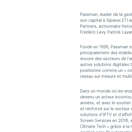
Passman, leader de la gest
son capital à Siparex ETI 
Partners, actionnaire hist
Frédéric Levy, Patrick Laya
Fondé en 1995, Passman es
principalement des établiss
encore des secteurs de l’
autres solutions digitales 
positionne comme un « one
réseau sur mesure et multi
Dans un monde où les enj
devenu un acteur incontour
années, et avec le soutien
et renforcé sur le secteur
solutions d’IPTV et d’affi
Screen Services en 2018, 
Climate Tech » grâce à la 