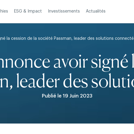
Investissements
Actualités
hies
ESG & Impact
né la cession de la société Passman, leader des solutions connect
once avoir signé l
n, leader des solut
Publié le 19 Juin 2023