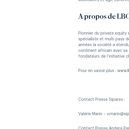
associatifs et agit concrè
A propos de LB
Pionnier du private equity
spécialiste et multi pays d
années la société a étendu 
continent africain avec sa
fondateurs de l’initiative 
Pour en savoir plus : www
Contact Presse Siparex :
Valérie Marin – v.marin@s
Contact Presse Andera Par