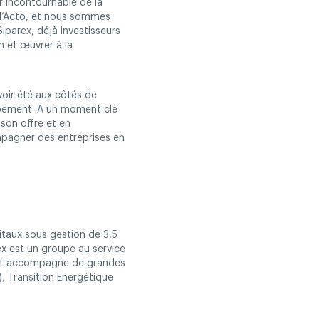
r incontournable de la
 d’Acto, et nous sommes
iparex, déjà investisseurs
 et œuvrer à la
voir été aux côtés de
ppement. A un moment clé
son offre et en
mpagner des entreprises en
itaux sous gestion de 3,5
rex est un groupe au service
ce et accompagne de grandes
), Transition Energétique