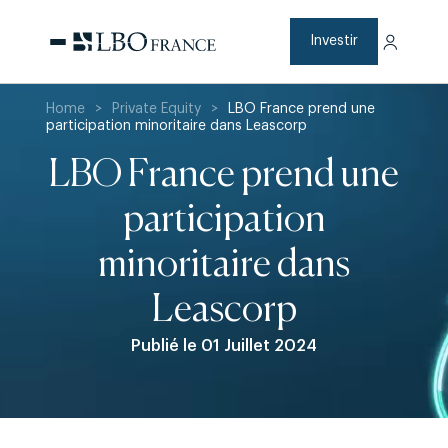
Aller
au
contenu
Investir
Home
>
Private Equity
>
LBO France prend une
participation minoritaire dans Leascorp
LBO France prend une
participation
minoritaire dans
Leascorp
Publié le 01 Juillet 2024