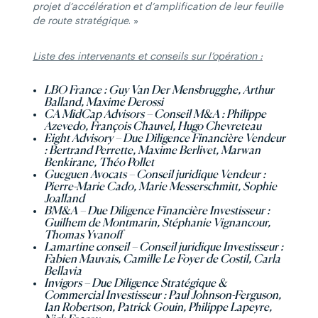
projet d’accélération et d’amplification de leur feuille
de route stratégique
. »
Liste des intervenants et conseils sur l’opération :
LBO France : Guy Van Der Mensbrugghe, Arthur
Balland, Maxime Derossi
CA MidCap Advisors – Conseil M&A : Philippe
Azevedo, François Chauvel, Hugo Chevreteau
Eight Advisory – Due Diligence Financière Vendeur
: Bertrand Perrette, Maxime Berlivet, Marwan
Benkirane, Théo Pollet
Gueguen Avocats – Conseil juridique Vendeur :
Pierre-Marie Cado, Marie Messerschmitt, Sophie
Joalland
BM&A – Due Diligence Financière Investisseur :
Guilhem de Montmarin, Stéphanie Vignancour,
Thomas Yvanoff
Lamartine conseil – Conseil juridique Investisseur :
Fabien Mauvais, Camille Le Foyer de Costil, Carla
Bellavia
Invigors – Due Diligence Stratégique &
Commercial Investisseur : Paul Johnson-Ferguson,
Ian Robertson, Patrick Gouin, Philippe Lapeyre,