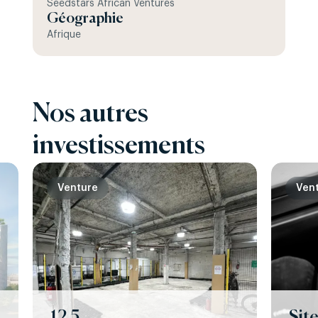
Seedstars African Ventures
Géographie
Afrique
Nos autres
investissements
Venture
Ven
12.5
Sit