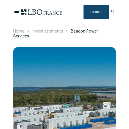
Aller
au
contenu
Investir
Home
>
Investissements
>
Beacon Power
Services