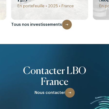
En portefeuille • 2025 • France
En po
Tous nos investissements
Contacter LBO
France
Nous contacter