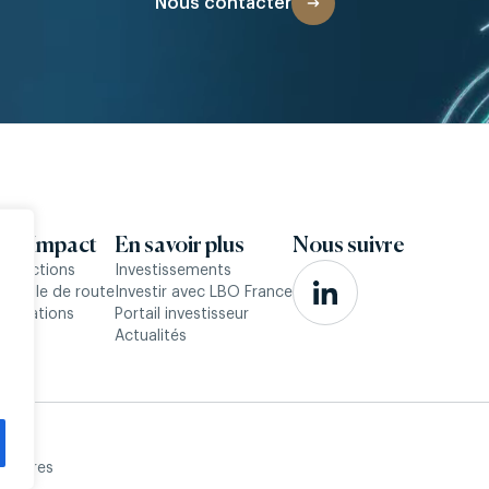
Nous contacter
 & Impact
En savoir plus
Nous suivre
onvictions
Investissements
 feuille de route
Investir avec LBO France
éalisations
Portail investisseur
Actualités
ntaires