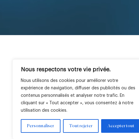
Nous respectons votre vie privée.
Société
Expertises
Géographies
ESG
LBO France en bref
Private Equity
France
Nos c
Nous utilisons des cookies pour améliorer votre
Équipe
Venture
Italie
Notre
expérience de navigation, diffuser des publicités ou des
Immobilier
Afrique
Nos r
contenus personnalisés et analyser notre trafic. En
Gestion cotée
cliquant sur « Tout accepter », vous consentez à notre
utilisation des cookies.
Personnaliser
Tout rejeter
Accepter tout
Mentions légales
Paramètres de cookies
Mentions régleme