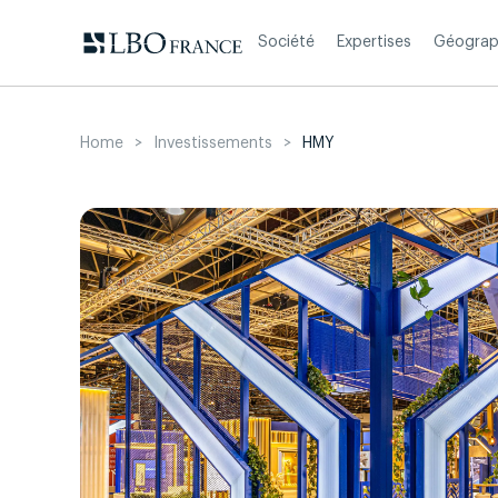
Aller
au
Société
Expertises
Géograp
contenu
Home
>
Investissements
>
HMY