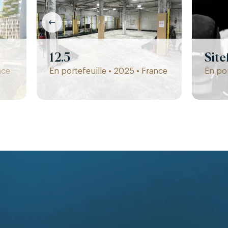
12.5
Site
nce
En portefeuille • 2025 • France
En por