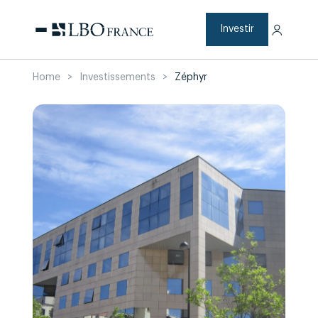
Aller
au
contenu
Investir
Home
>
Investissements
>
Zéphyr