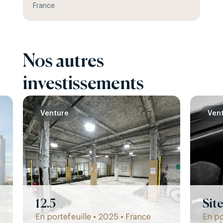
France
Nos autres
investissements
Venture
Ven
12.5
Sit
En portefeuille • 2025 • France
En po