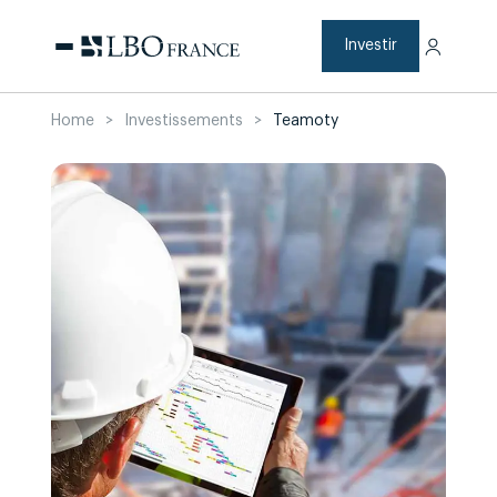
Aller
au
contenu
Investir
Home
>
Investissements
>
Teamoty