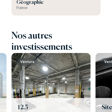
Géographie
France
Nos autres
investissements
Venture
Ven
12.5
Sit