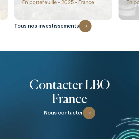
En portefeuille • 2025 • France
En po
Tous nos investissements
Contacter LBO
France
Nous contacter