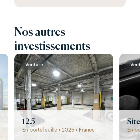
Nos autres
investissements
Venture
Ven
12.5
Sit
En portefeuille • 2025 • France
En po