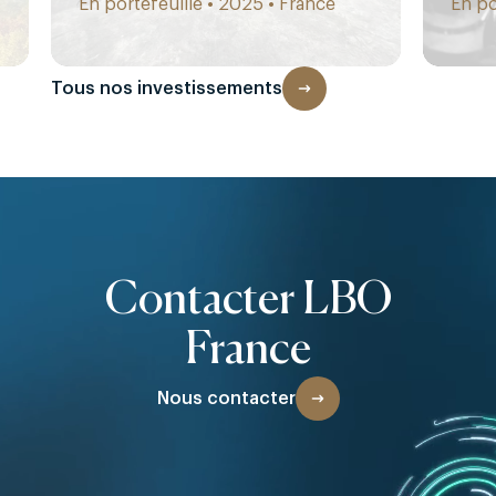
En portefeuille • 2025 • France
En po
Tous nos investissements
Contacter LBO
France
Nous contacter