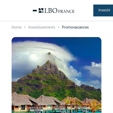
Aller
au
contenu
Investir
Home
>
Investissements
>
Promovacances