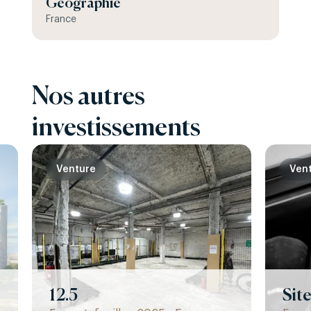
Géographie
France
Nos autres
investissements
Venture
Ven
12.5
Sit