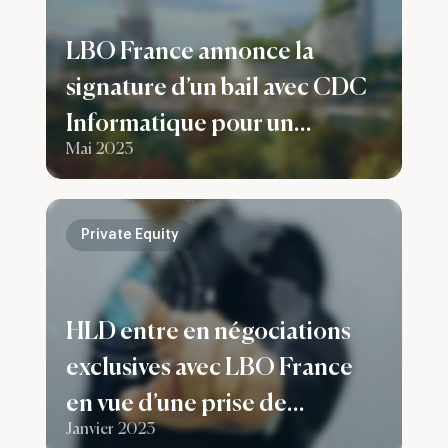
LBO France annonce la
signature d’un bail avec CDC
Informatique pour un
Mai 2023
immeuble de bureaux à
Bagneux
Private Equity
HLD entre en négociations
exclusives avec LBO France
en vue d’une prise de
Janvier 2023
participation majoritaire au