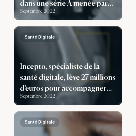
dans une série A menée par
Septembre 2022
LBO France pour se
développer sur les marchés
français et européen
Santé Digitale
Incepto, spécialiste de la
santé digitale, lève 27 millions
d’euros pour accompagner
Septembre 2022
son développement
européen
Santé Digitale