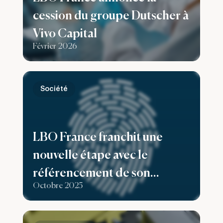
cession du groupe Dutscher à
Vivo Capital
Février 2026
Société
LBO France franchit une
nouvelle étape avec le
référencement de son
Octobre 2025
premier fonds FCPR «
evergreen » par Generali