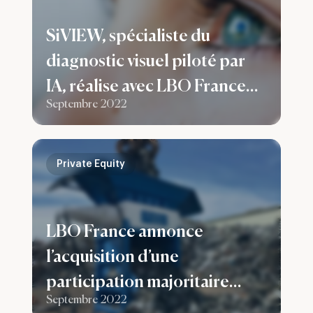
SiVIEW, spécialiste du
diagnostic visuel piloté par
IA, réalise avec LBO France
Septembre 2022
une augmentation de capital
de 5,5M€
Private Equity
LBO France annonce
l’acquisition d’une
participation majoritaire
Septembre 2022
dans Zato, leader de la