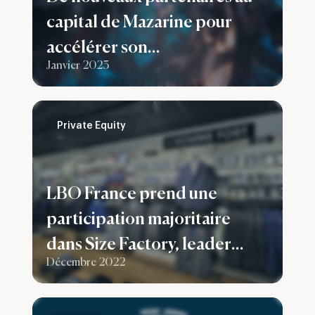
capital de Mazarine pour
accélérer son
Janvier 2023
developpement en France et
dans le monde
Private Equity
LBO France prend une
participation majoritaire
dans Size Factory, leader
Décembre 2022
français de la grande taille
pour homme