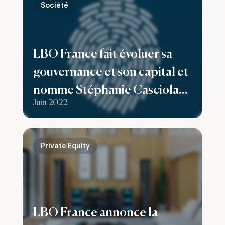
Société
LBO France fait évoluer sa
gouvernance et son capital et
nomme Stéphanie Casciola
Juin 2022
Directrice générale
Private Equity
LBO France annonce la