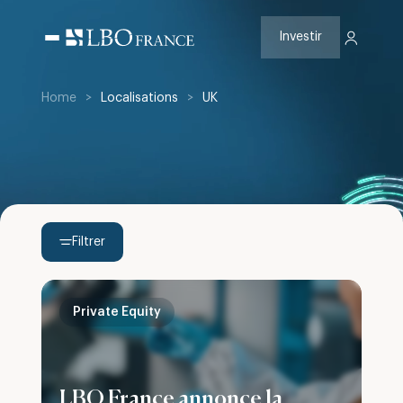
Aller
au
contenu
Investir
Home
>
Localisations
>
UK
Filtrer
Private Equity
LBO France annonce la