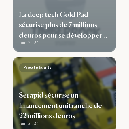
La deep tech Cold Pad
sécurise plus de 7 millions
d’euros pour se développer
Juin 2024
sur les secteurs des énergies
renouvelables et le BTP
Private Equity
Serapid sécurise un
financement unitranche de
22 millions d’euros
Juin 2024