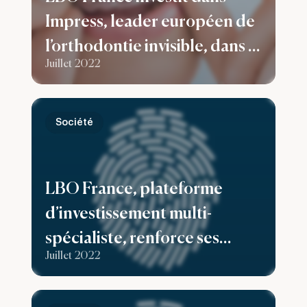
Impress, leader européen de
l’orthodontie invisible, dans le
Juillet 2022
cadre de sa série B de 125 M$
Société
LBO France, plateforme
d’investissement multi-
spécialiste, renforce ses
Juillet 2022
expertises en ESG et
Relations Investisseurs