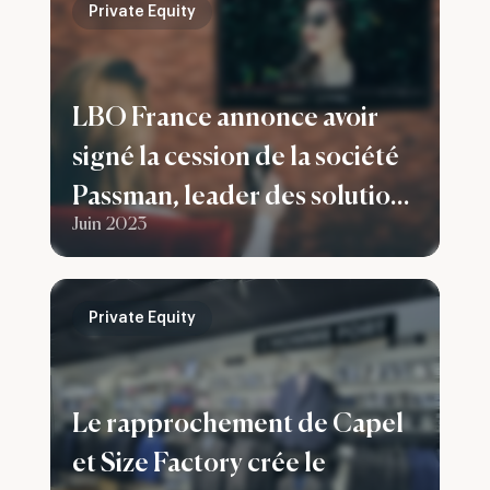
Private Equity
LBO France annonce avoir
signé la cession de la société
Passman, leader des solutions
Juin 2023
connectées
Private Equity
Le rapprochement de Capel
et Size Factory crée le