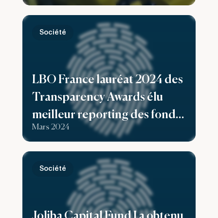
Société
LBO France lauréat 2024 des
Transparency Awards élu
meilleur reporting des fonds
Mars 2024
de Private Equity
Société
Joliba Capital Fund I a obtenu