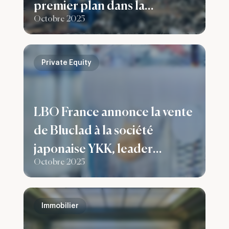
premier plan dans la
Octobre 2025
conception et la fabrication
d’installations de recyclage
de métaux ferreux et non
Private Equity
ferreux
LBO France annonce la vente
de Bluclad à la société
japonaise YKK, leader
Octobre 2025
mondial des solutions de
fixation.
Immobilier