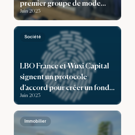
premier groupe de mode
Juin 2023
grande taille pour homme en
France
Société
LBO France et Wuxi Capital
signent un protocole
d’accord pour créer un fonds
Juin 2023
destiné à accompagner les
sociétés européennes dans
leur développement en
Immobilier
Chine