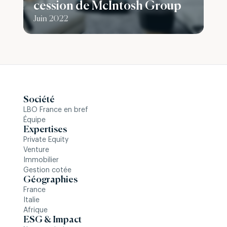
cession de McIntosh Group
Juin 2022
Société
LBO France en bref
Équipe
Expertises
Private Equity
Venture
Immobilier
Gestion cotée
Géographies
France
Italie
Afrique
ESG & Impact