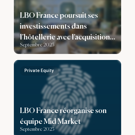
LBO France poursuit ses
investissements dans
l’hôtellerie avec l’acquisition
Septembre 2025
de l’hôtel Konti à Bordeaux
Private Equity
LBO France réorganise son
équipe Mid Market
Septembre 2025