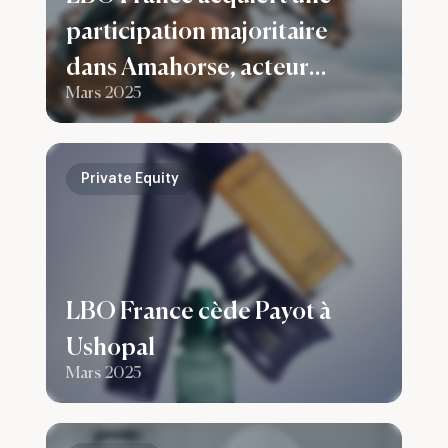
participation majoritaire
dans Amahorse, acteur
Mars 2025
majeur de l’habillement et
des accessoires équestres
Private Equity
LBO France cède Payot à
Ushopal
Mars 2025