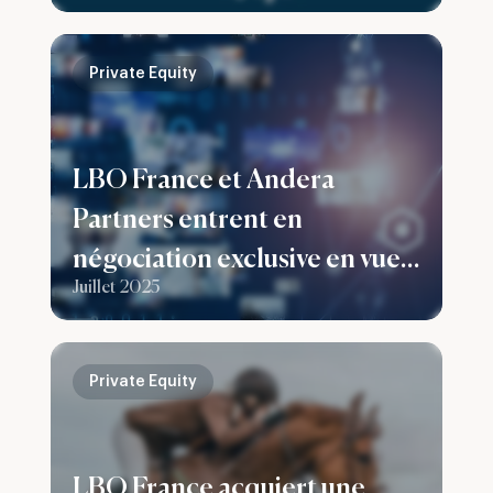
Private Equity
LBO France et Andera
Partners entrent en
négociation exclusive en vue
Juillet 2025
de la cession de leur
participation dans le Groupe
Prenax
Private Equity
LBO France acquiert une