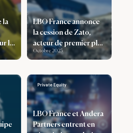
 la
LBO France annonce
la cession de Zato,
ur le
acteur de premier plan
Octobre 2025
dans la conception et
la fabrication
lle
d’installations de
recyclage de métaux
Private Equity
vec
ferreux et non ferreux
l
LBO France et Andera
uipe
Partners entrent en