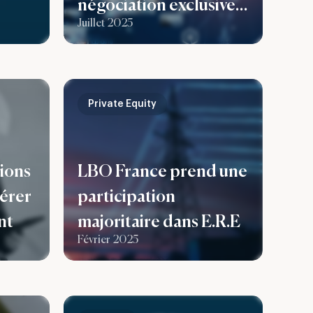
négociation exclusive
ôtés
Juillet 2025
en vue de la cession de
nds
leur participation dans
.
le Groupe Prenax
Private Equity
lions
LBO France prend une
lérer
participation
nt
majoritaire dans E.R.E
Février 2025