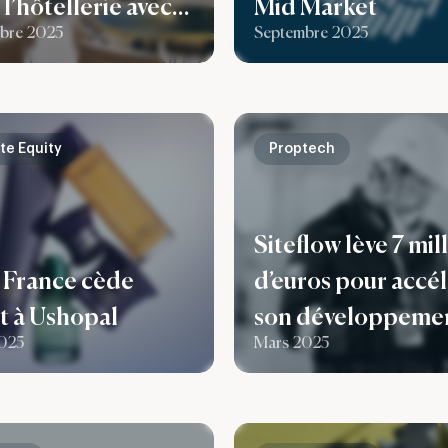
l’hôtellerie avec
Mid Market
majoritaire, aux c
bre 2025
Septembre 2025
uisition de l’hôtel
notamment du fo
i à Bordeaux
France Nucléaire 2
te Equity
Proptech
Siteflow lève 7 mil
France cède
d’euros pour accé
t à Ushopal
son développeme
025
Mars 2025