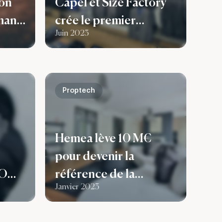
ion
Capel et Size Factory
man,
crée le premier
Juin 2023
ns
groupe de mode
grande taille pour
homme en France
Proptech
Hemea lève 10 M€
pour devenir la
BO
référence de la
Janvier 2023
ne
rénovation en France
tion