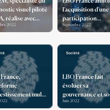
EW, spécialiste du
LBO France anno
ostic visuel piloté
l’acquisition d’une
A, réalise avec
participation
bre 2022
Septembre 2022
rance une
majoritaire dans Z
entation de
leader de la
tal de 5,5M€
conception/fabric
n d’installations p
été
Société
le recyclage des
métaux ferreux et
France,
LBO France fait
ferreux
eforme
évoluer sa
vestissement multi-
gouvernance et s
 2022
Juin 2022
ste, renforce
capital et nomme