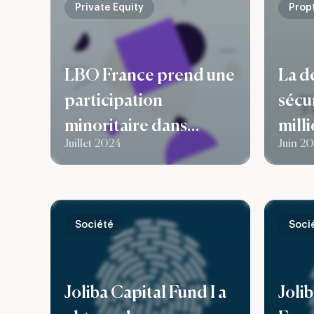
accessoires équestres
Private Equity
Prop
LBO France prend une
La d
participation
sécu
minoritaire dans
mill
Juillet 2024
Juin 2
Leascorp
se dév
sect
reno
BTP
Société
Soci
Joliba Capital Fund I a
Joli