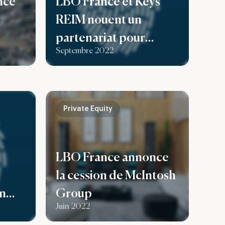
nce
LBO France et Keys
REIM nouent un
partenariat pour
Septembre 2022
ato,
faciliter l’accès des
distributeurs aux offres
atio
de Private Equity
our
dédiées à une clientèle
Private Equity
patrimoniale
 non
LBO France annonce
la cession de McIntosh
on
Group
Juin 2022