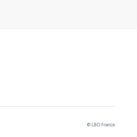
a
le
© LBO France