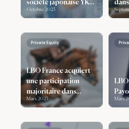
société japonaise YKK,
dans 
Octobre 2025
Septem
leader mondial des
l’acq
solutions de fixation.
Kont
Private Equity
Priva
LBO France acquiert
une participation
LBO 
majoritaire dans
Payo
Mars 2025
Mars 2
Amahorse, acteur
majeur de
l’habillement et des