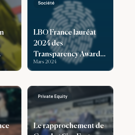
Société
un
LBO France lauréat
2024 des
Transparency Awards
Mars 2024
élu meilleur reporting
des fonds de Private
Equity
Private Equity
nce
Le rapprochement de