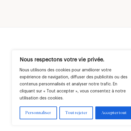
dans le cadre de sa
ses 
série B de 125 M$
et R
Inve
Nous respectons votre vie privée.
Société
Expertises
Géographies
ESG
LBO France en bref
Private Equity
France
Nos c
Nous utilisons des cookies pour améliorer votre
Équipe
Venture
Italie
Notre
expérience de navigation, diffuser des publicités ou des
Immobilier
Afrique
Nos r
contenus personnalisés et analyser notre trafic. En
Gestion cotée
cliquant sur « Tout accepter », vous consentez à notre
utilisation des cookies.
Personnaliser
Tout rejeter
Accepter tout
Mentions légales
Paramètres de cookies
Mentions régleme