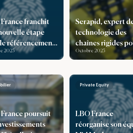
France franchit
Serapid, expert de
nouvelle étape
technologie des
 le référencement
chaînes rigides po
e 2025
Octobre 2025
on premier fonds
déplacement de
 « evergreen » par
charges lourdes,
rali France
franchit une nouve
étape de son
bilier
Private Equity
développement a
l’arrivée de Capita
France poursuit
LBO France
Croissance en
investissements
réorganise son éq
actionnaire