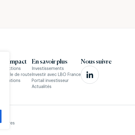
expertises en ESG
Stéphanie Casciol
elations
Directrice généra
stisseurs
 & Impact
En savoir plus
Nous suivre
onvictions
Investissements
 feuille de route
Investir avec LBO France
éalisations
Portail investisseur
Actualités
ntaires