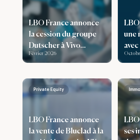
LBO France annonce
LBO 
la cession du groupe
une 
Dutscher à Vivo
avec
Février 2026
Octobr
Capital
de s
FCPR
Gene
Private Equity
Immo
LBO France annonce
LBO 
la vente de Bluclad à la
ses 