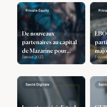
accompagner les
Bag
sociétés européennes
Private Equity
Priva
dans leur
développement en
De nouveaux
LBO 
Chine
partenaires au capital
part
de Mazarine pour
majo
Janvier 2023
Décem
accélérer son
Fact
developpement en
fran
France et dans le
tail
monde
Santé Digitale
Santé