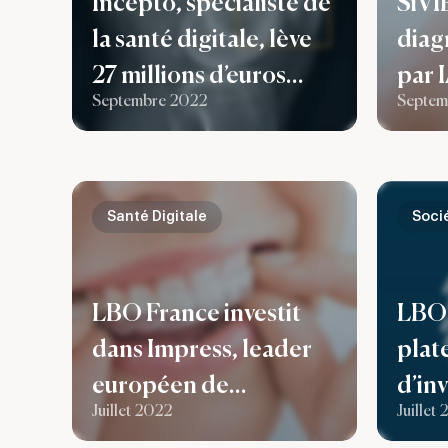
Incepto, spécialiste de
SiVI
la santé digitale, lève
diagn
27 millions d’euros
par I
Septembre 2022
Septem
pour accompagner
LBO F
son développement
augm
européen
capi
Santé Digitale
Soci
LBO France investit
LBO 
dans Impress, leader
plat
européen de
d’in
Juillet 2022
Juillet
l’orthodontie invisible,
spéciali