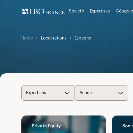
Aller
au
Société
Expertises
Géograp
contenu
Home
>
Localisations
>
Espagne
Expertises
Année
Private Equity
Soci