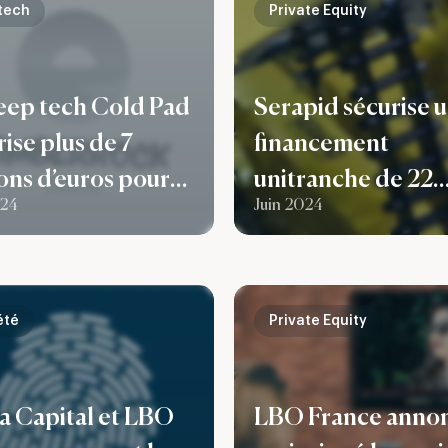
tech
Private Equity
eep tech Cold Pad
Serapid sécurise 
rise plus de 7
financement
ions d’euros pour
unitranche de 22
024
Juin 2024
elopper sur les
millions d’euros
eurs des énergies
uvelables et le
été
Private Equity
ba Capital et LBO
LBO France anno